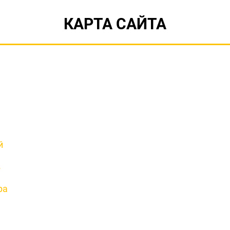
КАРТА САЙТА
й
в
ра