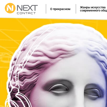
Жанры искусства
О прекрасном
современного общ