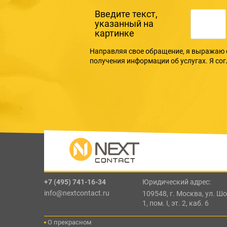
Введите текcт,
указанный на
картинке
Направляя свое обращение, я выражаю 
получения информации об услугах. Я со
+7 (495) 741-16-34
Юридический адрес:
info@nextcontact.ru
109548, г. Москва, ул. Шос
1, пом. I, эт. 2, каб. 6
О прекрасном