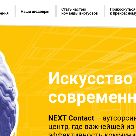
Стать частью
Прикоснуться
Наши шедевры
ения
команды виртуозов
к прекрасном
Искусство
современн
NEXT Contact
– аутсорси
центр, где важнейшей из
эффективность коммуник