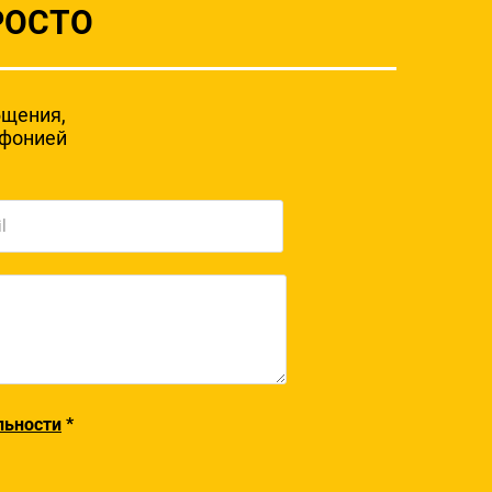
РОСТО
бщения,
мфонией
льности
*