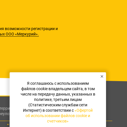
ия возможности регистрации и
ных ООО «Меркурий».
Я соглашаюсь с использованием
файлов cookie владельцем сайта, в том
числе на передачу данных, указанных в
политике, третьим лицам
(Статистическим службам сети
я территория муниципальный округ
Интернет) в соответствии с
«Офертой
реулок, дом 9А
об использовании файлов cookie и
счетчиков»
Оферта об использовании файлов cookie и счетчиков