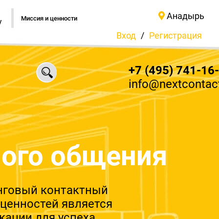
Анадырь
Миссия и ценности
у
Вход
/
Регистрация
+7 (495) 741-16
info@nextcontact
ого общения
нговый контактный
 ценностей является
ации для успеха