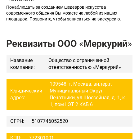
Понаблюдать за созданием шедевров искусства
современного общения Вы можете на любой из наших
площадок. Позвоните, чтобы записаться на экскурсию.
Реквизиты ООО
«
Меркурий
»
Название
Общество с ограниченной
компании:
ответственностью «Меркурий»
109548, г. Москва, вн.тер.г.
Юридический
Муниципальный Округ
адрес:
Печатники, ул Шоссейная, д. 1, к.
1, пом I ЭТ 2 КАБ 6
ОГРН:
5107746052520
КПП:
772301001