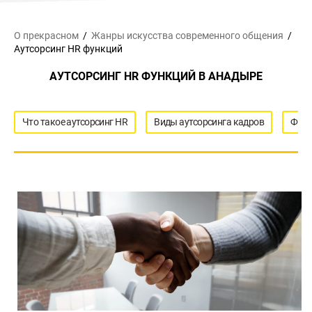
О прекрасном
Жанры искусства
современного общения
Аутсорсинг HR функций
АУТСОРСИНГ HR ФУНКЦИЙ В АНАДЫРЕ
Что такое аутсорсинг HR
Виды аутсорсинга кадров
Функ