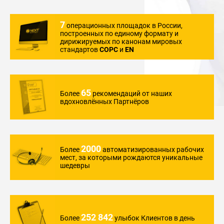
7
операционных
площадок в России,
построенных по единому
формату и
дирижируемых
по канонам мировых
стандартов
COPC
и
EN
65
Более
рекомендаций
от наших
вдохновлённых
Партнёров
2000
Более
автоматизированных
рабочих
мест,
за которыми
рождаются уникальные
шедевры
252 842
Более
улыбок Клиентов
в день