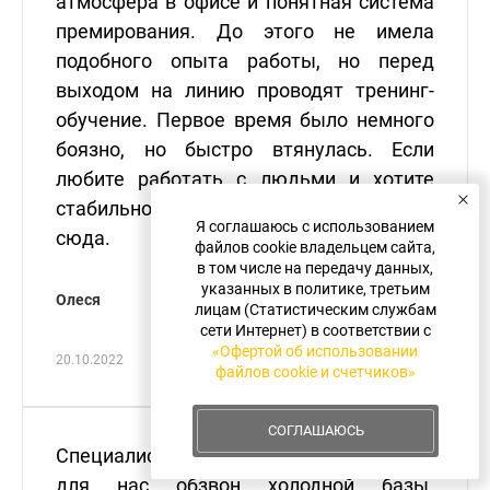
атмосфера в офисе и понятная система
премирования. До этого не имела
подобного опыта работы, но перед
выходом на линию проводят тренинг-
обучение. Первое время было немного
боязно, но быстро втянулась. Если
любите работать с людьми и хотите
стабильности по зарплате, то вам точно
Я соглашаюсь с использованием
сюда.
файлов cookie владельцем сайта,
в том числе на передачу данных,
указанных в политике, третьим
Олеся
лицам (Статистическим службам
сети Интернет) в соответствии с
«Офертой об использовании
20.10.2022
файлов cookie и счетчиков»
СОГЛАШАЮСЬ
Специалисты NextContact проводили
для нас обзвон холодной базы.