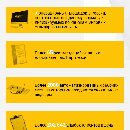
7
операционных
площадок в России,
построенных по единому
формату и
дирижируемых
по канонам мировых
стандартов
COPC
и
EN
65
Более
рекомендаций
от наших
вдохновлённых
Партнёров
2000
Более
автоматизированных
рабочих
мест,
за которыми
рождаются уникальные
шедевры
252 842
Более
улыбок Клиентов
в день