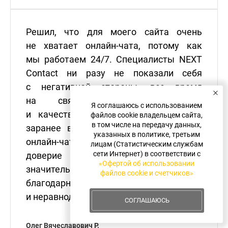
Решил, что для моего сайта очень
не хватает онлайн-чата, потому как
мы работаем 24/7. Специалисты NEXT
Contact ни разу не показали себя
с негативной стороны, все время
на связи, отвечают быстро
Я соглашаюсь с использованием
и качественно, инструкцию обсудили
файлов cookie владельцем сайта,
в том числе на передачу данных,
заранее вместе. Сразу после запуска
указанных в политике, третьим
онлайн-чата бизнес пошел еще лучше,
лицам (Статистическим службам
сети Интернет) в соответствии с
доверие со стороны клиентов
«Офертой об использовании
значительно увеличилось. Огромная
файлов cookie и счетчиков»
благодарность за вашу ответственность
и неравнодушие!
СОГЛАШАЮСЬ
Олег Вячеславович Р.