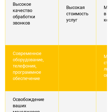
Высокое
Высокая
Ме
качество
стоимость
в ш
обработки
услуг
кон
звонков
Современное
Мож
оборудование,
сту
телефония,
люд
программное
опы
обеспечение
Освобождение
ваших
менеджеров