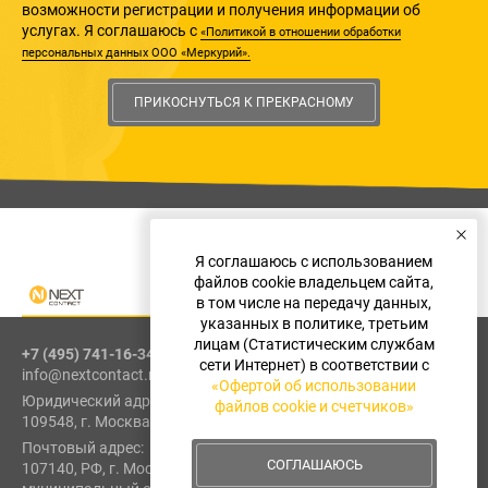
возможности регистрации и получения информации об
услугах. Я соглашаюсь с
«Политикой в отношении обработки
персональных данных ООО «Меркурий».
ПРИКОСНУТЬСЯ К ПРЕКРАСНОМУ
Я соглашаюсь с использованием
файлов cookie владельцем сайта,
в том числе на передачу данных,
указанных в политике, третьим
лицам (Статистическим службам
+7 (495) 741-16-34
сети Интернет) в соответствии с
info@nextcontact.ru
«Офертой об использовании
Юридический адрес:
файлов cookie и счетчиков»
109548, г. Москва, ул. Шоссейная, д. 1, к. 1, пом. I, эт. 2, каб. 6
Почтовый адрес:
СОГЛАШАЮСЬ
107140, РФ, г. Москва, внутригородская территория