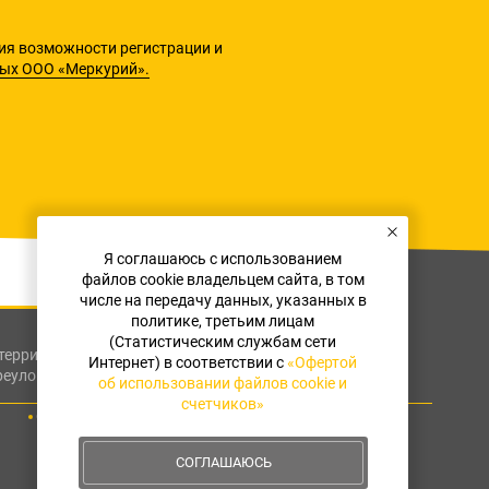
ия возможности регистрации и
ных ООО «Меркурий».
Я соглашаюсь с использованием
файлов cookie владельцем сайта, в том
числе на передачу данных, указанных в
политике, третьим лицам
(Статистическим службам сети
я территория муниципальный округ
Интернет) в соответствии с
«Офертой
реулок, дом 9А
об использовании файлов cookie и
счетчиков»
Оферта об использовании файлов cookie и счетчиков
СОГЛАШАЮСЬ