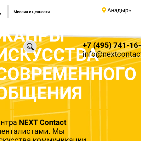
Анадырь
Миссия и ценности
у
ЖАНРЫ
+7 (495) 741-16
ИСКУССТВА
info@nextcontact
СОВРЕМЕННОГО
ОБЩЕНИЯ
ентра
NEXT Contact
менталистами. Мы
скусства коммуникации