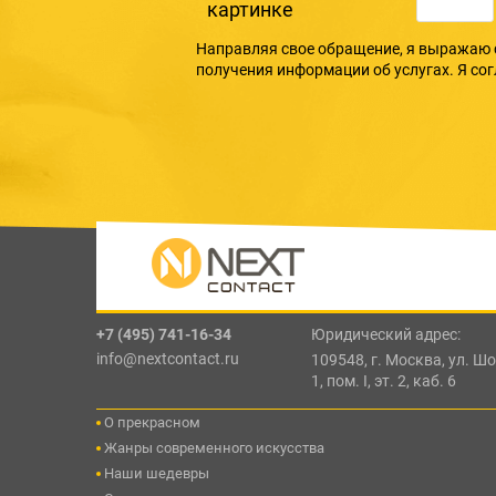
картинке
Направляя свое обращение, я выражаю 
получения информации об услугах. Я со
+7 (495) 741-16-34
Юридический адрес:
info@nextcontact.ru
109548, г. Москва, ул. Шос
1, пом. I, эт. 2, каб. 6
О прекрасном
Жанры современного искусства
Наши шедевры