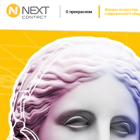
Жанры искусства
О прекрасном
современного общ