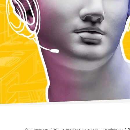
О прекрасном
Жанры искусства
современного общения
О