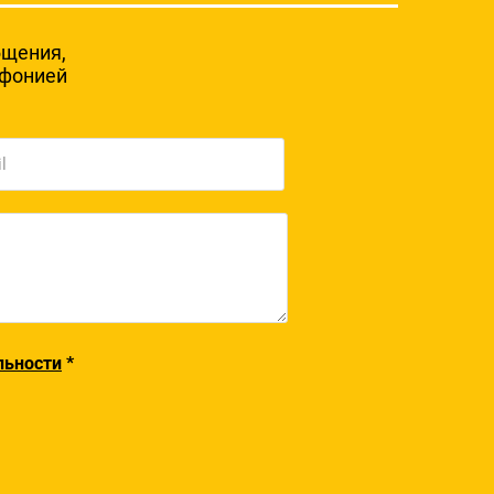
бщения,
мфонией
льности
*