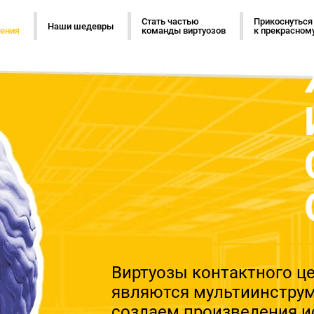
Стать частью
Прикоснуться
Наши шедевры
ения
команды виртуозов
к прекрасном
Виртуозы контактного ц
являются мультиинстру
создаем произведения и